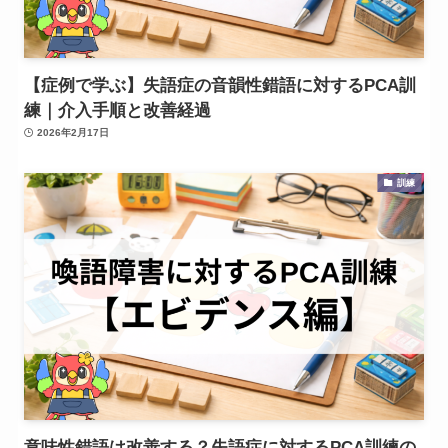
【症例で学ぶ】失語症の音韻性錯語に対するPCA訓
練｜介入手順と改善経過
2026年2月17日
訓練
意味性錯語は改善する？失語症に対するPCA訓練の