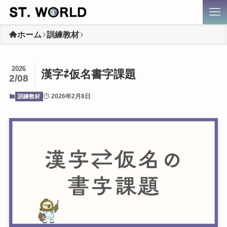
ホーム
訓練教材
2026
漢字⇄仮名書字課題
2/08
2026年2月8日
訓練教材