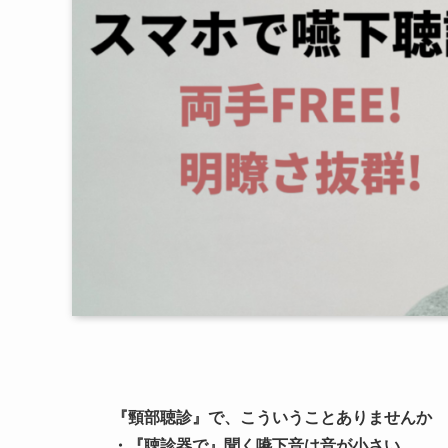
『頸部聴診』で、こういうことありませんか
・『聴診器で』聞く嚥下音は音が小さい