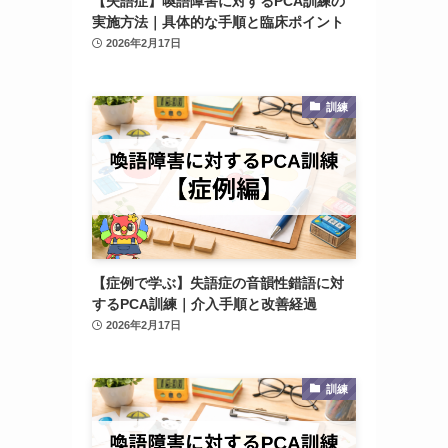
【失語症】喚語障害に対するPCA訓練の
実施方法｜具体的な手順と臨床ポイント
2026年2月17日
訓練
【症例で学ぶ】失語症の音韻性錯語に対
するPCA訓練｜介入手順と改善経過
2026年2月17日
訓練