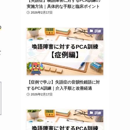
【失語症】喚語障害に対するPCA訓練の
実施方法｜具体的な手順と臨床ポイント
2026年2月17日
の
訓練
て
【症例で学ぶ】失語症の音韻性錯語に対
するPCA訓練｜介入手順と改善経過
2026年2月17日
訓練
｜