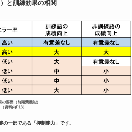
題）と訓練効果の相関
果の要因（前頭葉機能）
（資料内P13）
能の一部である「抑制能力」
です。