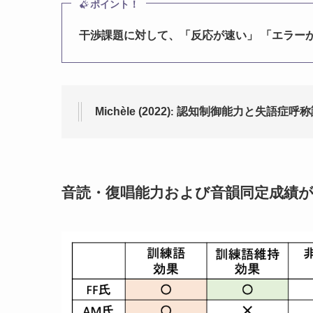
ポイント！
干渉課題に対して、「反応が速い」 「エラー
Michèle (2022)
認知制御能力と失語症呼称
:
音読・復唱能力および音韻同定成績