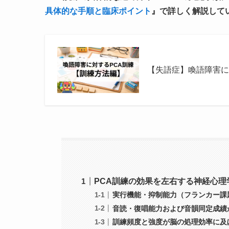
具体的な手順と臨床ポイント
』で詳しく解説して
【失語症】喚語障害に
PCA訓練の効果を左右する神経心
実行機能・抑制能力（フランカー課
音読・復唱能力および音韻同定成績
訓練頻度と強度が脳の処理効率に及